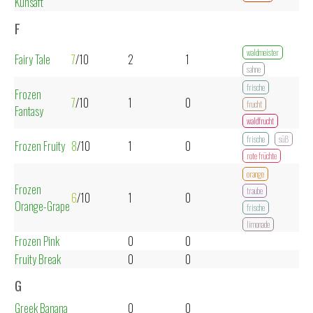
Kuhsaft
F
waldmeister
Fairy Tale
7
/10
2
1
sahne
frische
Frozen
7
/10
1
0
frucht
Fantasy
waldfrucht
frische
süß
Frozen Fruity
8
/10
1
0
rote früchte
orange
Frozen
traube
6
/10
1
0
Orange-Grape
frische
limonade
Frozen Pink
0
0
Fruity Break
0
0
G
Greek Banana
0
0