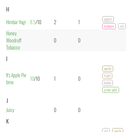
H
joghurt
Himbär Yogi
8.5
/10
2
1
himbeere
süß
Honey
Woodruff
0
0
Tobacco
I
vanille
It's Apple Pie
frucht
10
/10
1
0
time
kuchen
grüner apfel
J
Juicy
0
0
K
süß
vanille