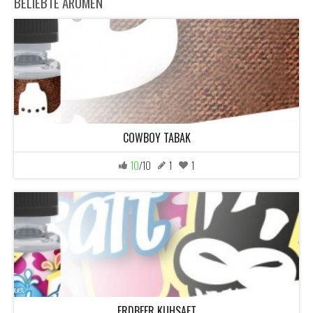
BELIEBTE AROMEN
COWBOY TABAK
10
/10
1
1
ERDBEER KUHSAFT