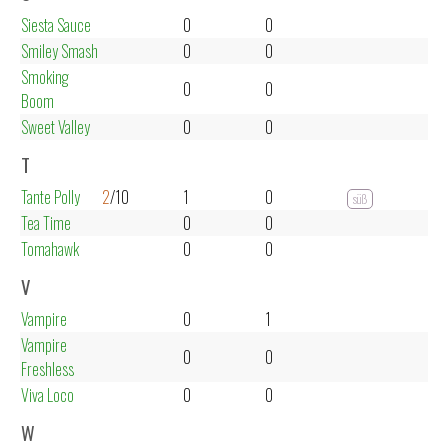
Siesta Sauce
0
0
Smiley Smash
0
0
Smoking
0
0
Boom
Sweet Valley
0
0
T
Tante Polly
2
/10
1
0
süß
Tea Time
0
0
Tomahawk
0
0
V
Vampire
0
1
Vampire
0
0
Freshless
Viva Loco
0
0
W