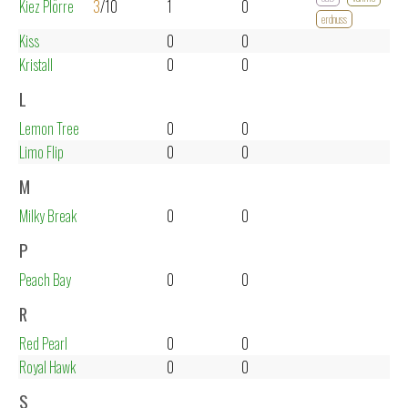
Kiez Plörre
3
/10
1
0
erdnuss
Kiss
0
0
Kristall
0
0
L
Lemon Tree
0
0
Limo Flip
0
0
M
Milky Break
0
0
P
Peach Bay
0
0
R
Red Pearl
0
0
Royal Hawk
0
0
S