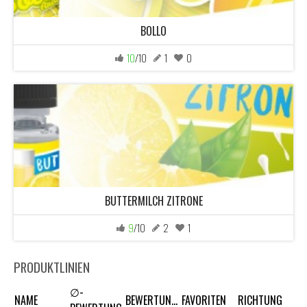
BOLLO
10
/10
1
0
BUTTERMILCH ZITRONE
9
/10
2
1
PRODUKTLINIEN
∅-
NAME
BEWERTUNGEN
FAVORITEN
RICHTUNG