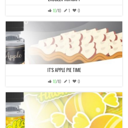
10
/10
1
0
IT'S APPLE PIE TIME
10
/10
1
0