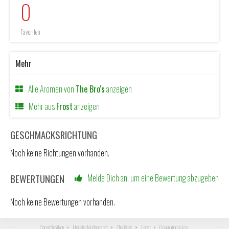
0
Favoriten
Mehr
Alle Aromen von
The Bro's
anzeigen
Mehr aus
Frost
anzeigen
GESCHMACKSRICHTUNG
Noch keine Richtungen vorhanden.
BEWERTUNGEN
Melde Dich an, um eine Bewertung abzugeben
Noch keine Bewertungen vorhanden.
Dampflexikon
Herstellerübersicht
The Bro's
Frost
Green Apple Ice