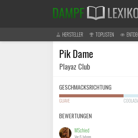
HERSTELLER
TOPLISTEN
ENTDE
Pik Dame
Playaz Club
GESCHMACKSRICHTUNG
GUAVE
COOLAD
BEWERTUNGEN
MSchied
Vor 6 Jahren