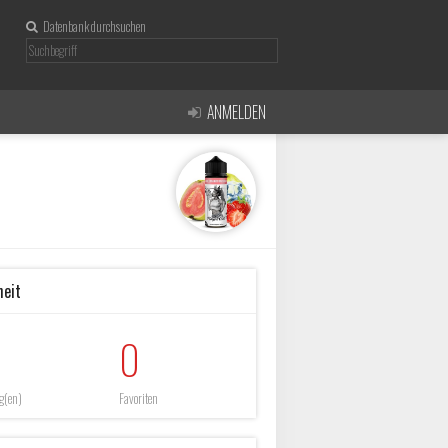
Datenbank durchsuchen
ANMELDEN
heit
0
g(en)
Favoriten