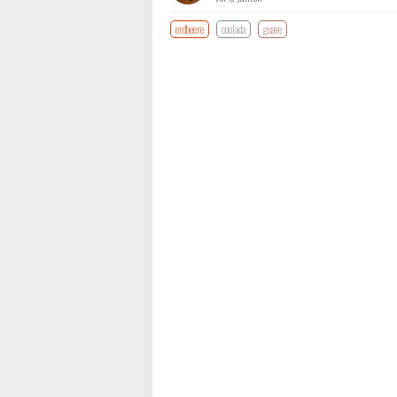
erdbeere
coolada
guave