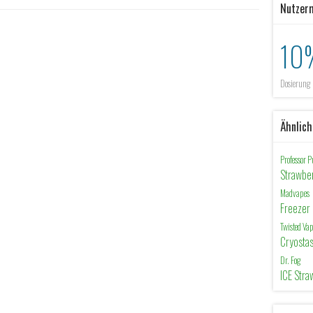
Nutzer
10
Dosierung
Ähnlic
Professor P
Strawber
Madvapes
Freezer
Twisted Va
Cryosta
Dr. Fog
ICE Stra