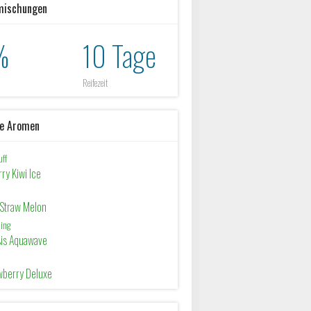
mischungen
%
10 Tage
Reifezeit
he Aromen
uff
ry Kiwi Ice
 Straw Melon
ping
sis Aquawave
wberry Deluxe