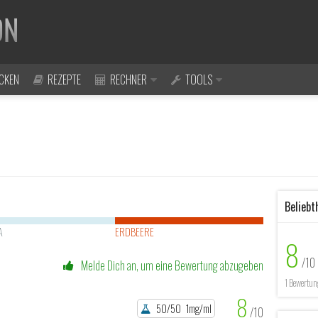
CKEN
REZEPTE
RECHNER
TOOLS
Beliebt
A
ERDBEERE
8
/10
Melde Dich an, um eine Bewertung abzugeben
1 Bewertun
8
50/50
1mg/ml
/10