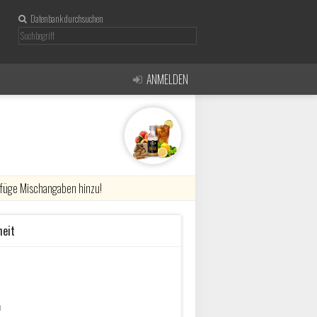
Datenbank durchsuchen
ANMELDEN
r füge Mischangaben hinzu!
heit
n