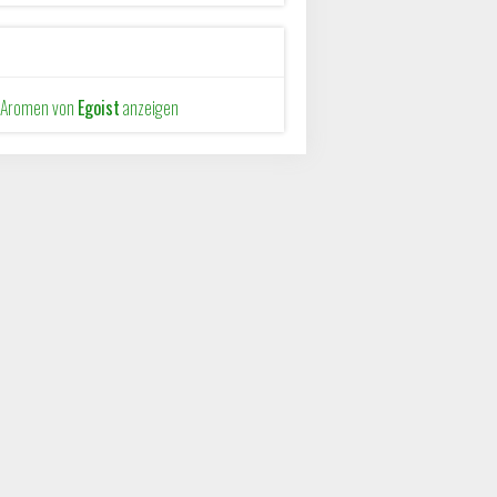
e Aromen von
Egoist
anzeigen