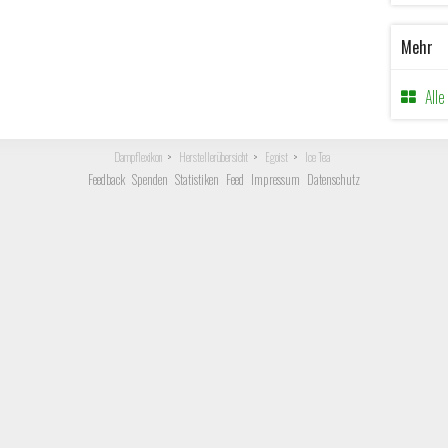
Mehr
All
Dampflexikon
Herstellerübersicht
Egoist
Ice Tea
Feedback
Spenden
Statistiken
Feed
Impressum
Datenschutz