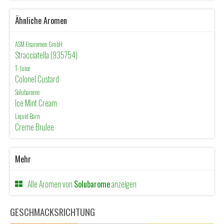
Ähnliche Aromen
ASM Eisaromen GmbH
Stracciatella (935754)
T-Juice
Colonel Custard
Solubarome
Ice Mint Cream
Liquid Barn
Creme Brulee
Mehr
Alle Aromen von
Solubarome
anzeigen
GESCHMACKSRICHTUNG