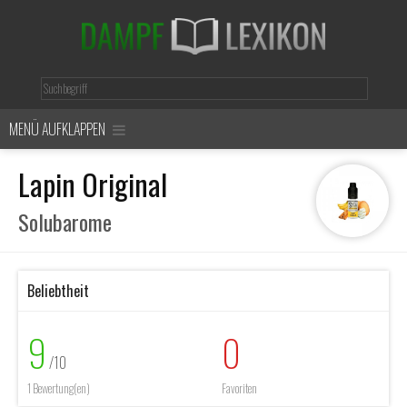
MENÜ AUFKLAPPEN
Lapin Original
Solubarome
Beliebtheit
9
0
/10
1 Bewertung(en)
Favoriten