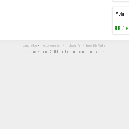
Mehr
All
Dampflexikon
Herstellerübersicht
Professor Puff
Lemon Eder Vanilla
Feedback
Spenden
Statistiken
Feed
Impressum
Datenschutz