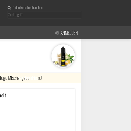
Datenbank durchsuchen
ANMELDEN
r füge Mischangaben hinzu!
heit
n