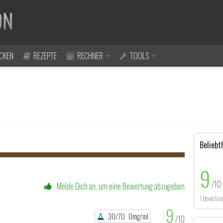
CKEN
REZEPTE
RECHNER
TOOLS
Beliebt
9
/10
Melde Dich an, um eine Bewertung abzugeben
1 Bewertun
9
30/70
0mg/ml
/10