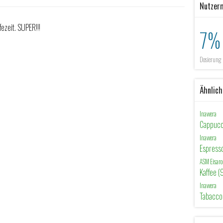
Nutzer
zeit. SUPER!!!
7%
Dosierung
Ähnlic
Inawera
Cappucc
Inawera
Espress
ASM Eisa
Kaffee 
Inawera
Tabacco 