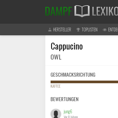
HERSTELLER
TOPLISTEN
ENTDE
Cappucino
OWL
GESCHMACKSRICHTUNG
KAFFEE
BEWERTUNGEN
jung6
Vor 8 Jahren