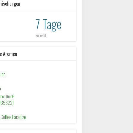
mischungen
7 Tage
Reifezeit
he Aromen
ino
o
romen GmbH
(935322)
Coffee Paradise