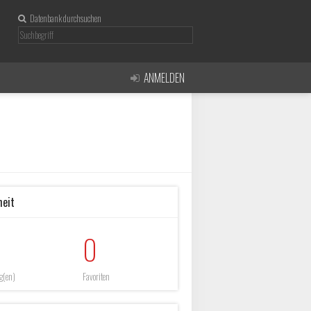
Datenbank durchsuchen
ANMELDEN
heit
0
g(en)
Favoriten