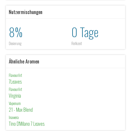
Nutzermischungen
8%
0 Tage
Dosierung
Reifezeit
Ähnliche Aromen
FlavourArt
7Leaves
FlavourArt
Virginia
Vapenum
21 - Max Blend
Inawera
Tino D'Milano 7 Leaves