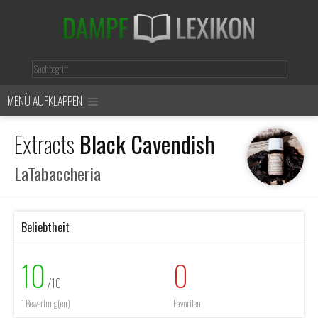
MENÜ AUFKLAPPEN
Extracts
Black Cavendish
LaTabaccheria
Beliebtheit
10
0
/10
1 Bewertung(en)
Favoriten