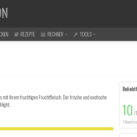
CKEN
REZEPTE
RECHNER
TOOLS
Beliebt
it ihrem fruchtigen Fruchtfleisch. Der frische und exotische
10
light.
/
1 Bewertun