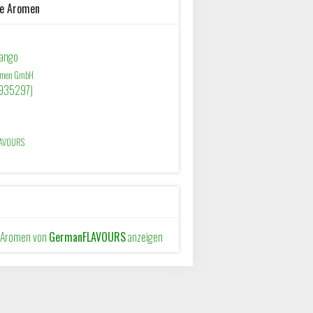
he Aromen
Mango
romen GmbH
935297)
AVOURS
e Aromen von
GermanFLAVOURS
anzeigen