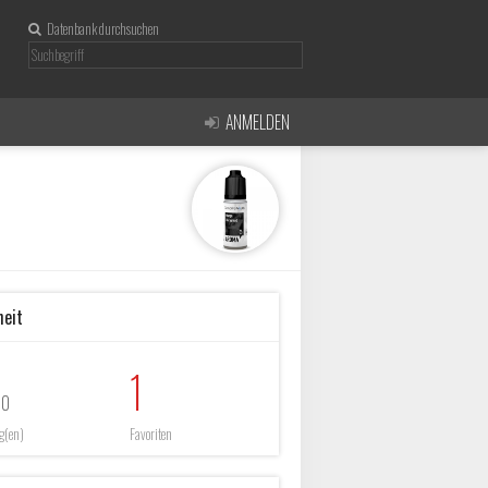
Datenbank durchsuchen
ANMELDEN
heit
1
10
g(en)
Favoriten