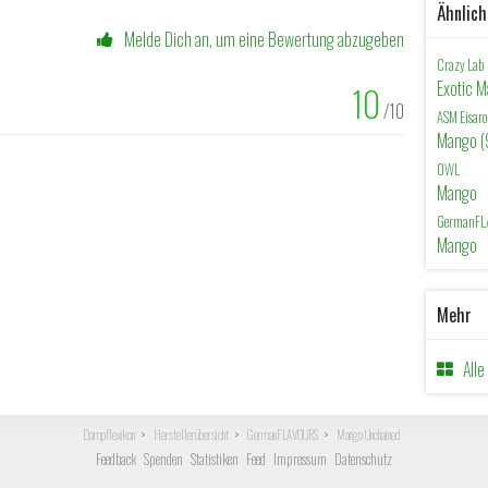
Ähnlic
Melde Dich an, um eine Bewertung abzugeben
Crazy Lab
Exotic 
10
/10
ASM Eisa
Mango (
OWL
Mango
GermanFL
Mango
Mehr
All
Dampflexikon
Herstellerübersicht
GermanFLAVOURS
Mango Unchained
Feedback
Spenden
Statistiken
Feed
Impressum
Datenschutz