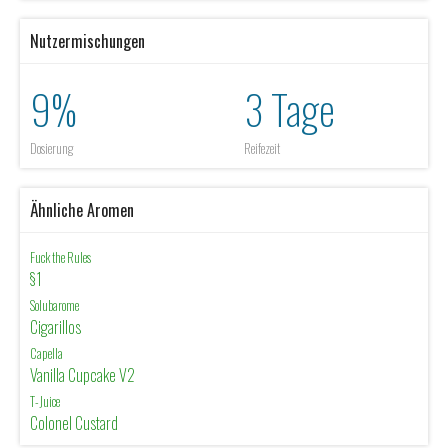
Nutzermischungen
9%
3 Tage
Dosierung
Reifezeit
Ähnliche Aromen
Fuck the Rules
§1
Solubarome
Cigarillos
Capella
Vanilla Cupcake V2
T-Juice
Colonel Custard