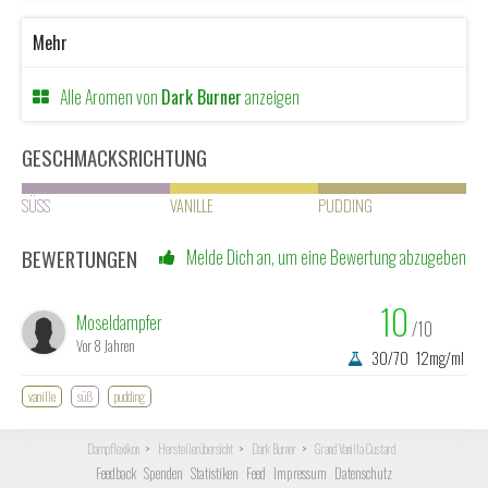
Mehr
Alle Aromen von
Dark Burner
anzeigen
GESCHMACKSRICHTUNG
SÜSS
VANILLE
PUDDING
BEWERTUNGEN
Melde Dich an, um eine Bewertung abzugeben
10
Moseldampfer
/10
Vor 8 Jahren
30/70
12mg/ml
vanille
süß
pudding
Dampflexikon
Herstellerübersicht
Dark Burner
Grand Vanilla Custard
Feedback
Spenden
Statistiken
Feed
Impressum
Datenschutz