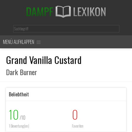
MENÜ AUFKLAPPEN
Grand Vanilla Custard
Dark Burner
Beliebtheit
10
0
/10
1 Bewertung(en)
Favoriten