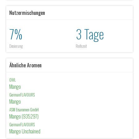
Nutzermischungen
7%
3 Tage
Dosierung
Reifezeit
Ähnliche Aromen
OWL
Mango
GermanFLAVOURS
Mango
ASM Eisaromen GmbH
Mango (935297)
GermanFLAVOURS
Mango Unchained