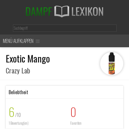
MENÜ AUFKLAPPEN
Exotic Mango
Crazy Lab
Beliebtheit
6
0
/10
1 Bewertung(en)
Favoriten