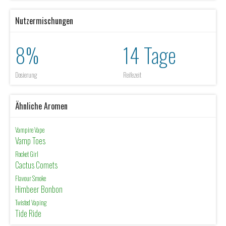
Nutzermischungen
8%
14 Tage
Dosierung
Reifezeit
Ähnliche Aromen
Vampire Vape
Vamp Toes
Rocket Girl
Cactus Comets
Flavour Smoke
Himbeer Bonbon
Twisted Vaping
Tide Ride