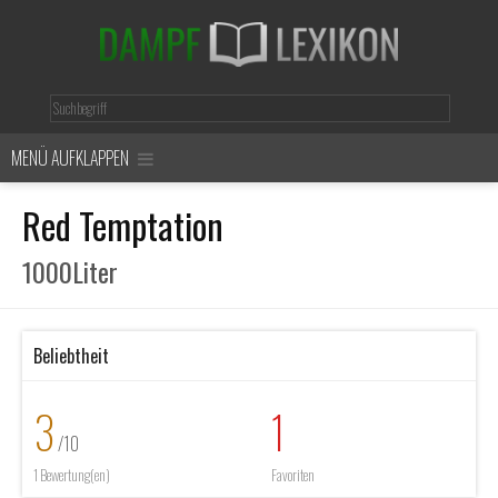
MENÜ AUFKLAPPEN
Red Temptation
1000Liter
Beliebtheit
3
1
/10
1 Bewertung(en)
Favoriten