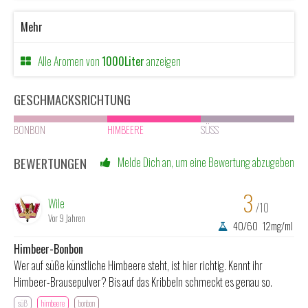
Mehr
Alle Aromen von
1000Liter
anzeigen
GESCHMACKSRICHTUNG
BONBON
HIMBEERE
SÜSS
BEWERTUNGEN
Melde Dich an, um eine Bewertung abzugeben
3
Wile
/10
Vor 9 Jahren
40/60
12mg/ml
Himbeer-Bonbon
Wer auf süße künstliche Himbeere steht, ist hier richtig. Kennt ihr
Himbeer-Brausepulver? Bis auf das Kribbeln schmeckt es genau so.
süß
himbeere
bonbon